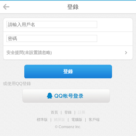
登錄
安全提問(未設置請忽略)
登錄
或使用QQ登錄
首頁
|
登錄
|
註冊
標準版
|
觸屏版
|
電腦版
|
客戶端
© Comsenz Inc.