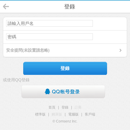
登錄
安全提問(未設置請忽略)
登錄
或使用QQ登錄
首頁
|
登錄
|
註冊
標準版
|
觸屏版
|
電腦版
|
客戶端
© Comsenz Inc.