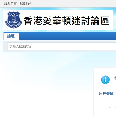
設為首頁
收藏本站
論壇
用戶登錄