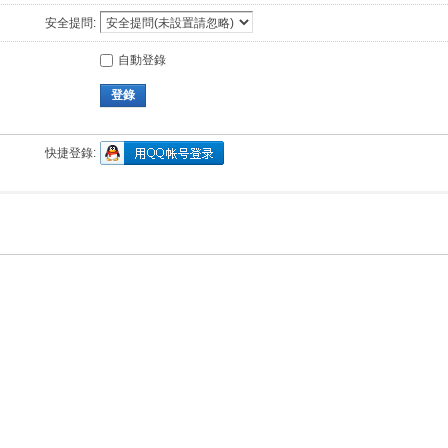
安全提問:
自動登錄
登錄
快捷登錄: