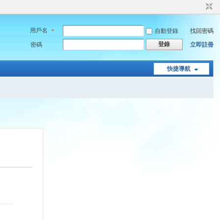
用戶名
自動登錄
找回密碼
登錄
密碼
立即註冊
快捷導航