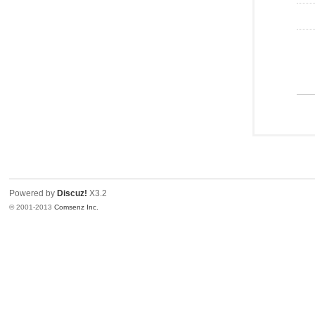
Powered by
Discuz!
X3.2
© 2001-2013
Comsenz Inc.