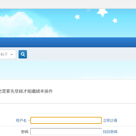
帖子
搜
索
您需要先登錄才能繼續本操作
用戶名
立即註冊
密碼:
找回密碼