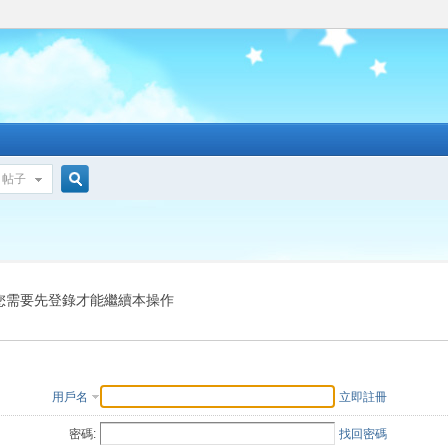
帖子
搜
索
您需要先登錄才能繼續本操作
用戶名
立即註冊
密碼:
找回密碼