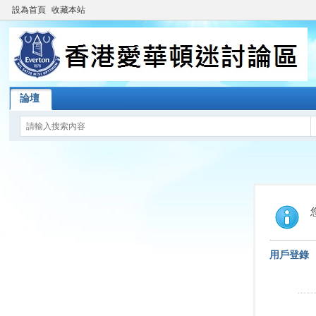
設為首頁
收藏本站
論壇
用戶登錄