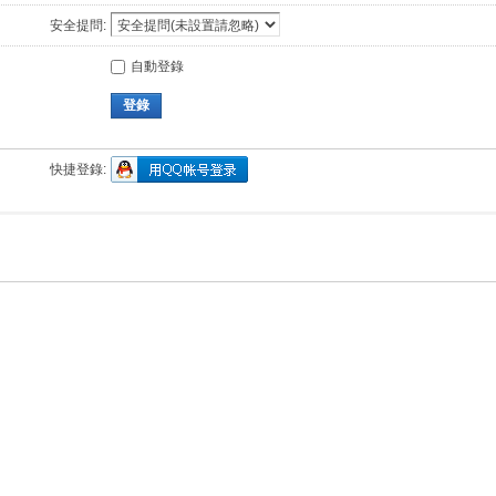
安全提問:
自動登錄
登錄
快捷登錄: