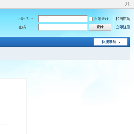
用戶名
自動登錄
找回密碼
登錄
密碼
立即註冊
快捷導航