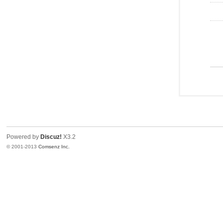
Powered by
Discuz!
X3.2
© 2001-2013
Comsenz Inc.