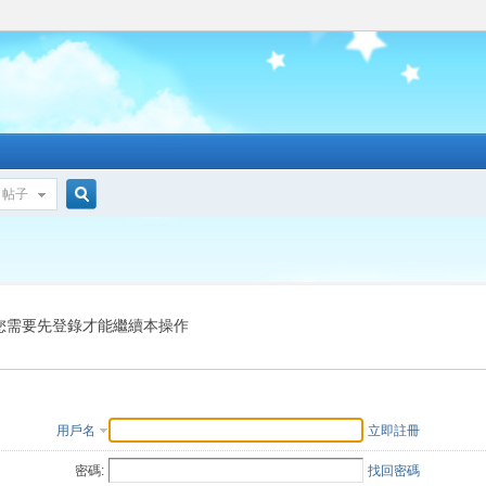
帖子
搜
索
您需要先登錄才能繼續本操作
用戶名
立即註冊
密碼:
找回密碼