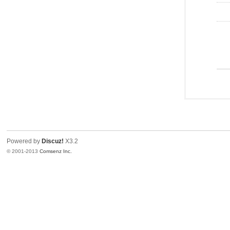
Powered by
Discuz!
X3.2
© 2001-2013
Comsenz Inc.