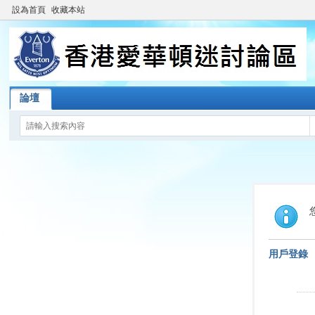
設為首頁
收藏本站
論壇
用戶登錄