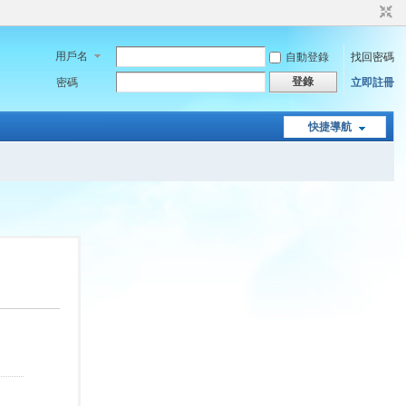
用戶名
自動登錄
找回密碼
登錄
密碼
立即註冊
快捷導航