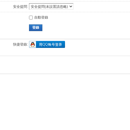
安全提問:
自動登錄
登錄
快捷登錄: