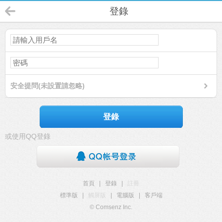
登錄
安全提問(未設置請忽略)
登錄
或使用QQ登錄
首頁
|
登錄
|
註冊
標準版
|
觸屏版
|
電腦版
|
客戶端
© Comsenz Inc.