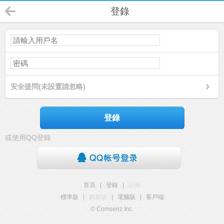
登錄
安全提問(未設置請忽略)
登錄
或使用QQ登錄
首頁
|
登錄
|
註冊
標準版
|
觸屏版
|
電腦版
|
客戶端
© Comsenz Inc.