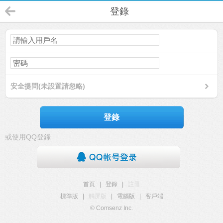
登錄
安全提問(未設置請忽略)
登錄
或使用QQ登錄
首頁
|
登錄
|
註冊
標準版
|
觸屏版
|
電腦版
|
客戶端
© Comsenz Inc.