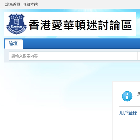
設為首頁
收藏本站
論壇
用戶登錄