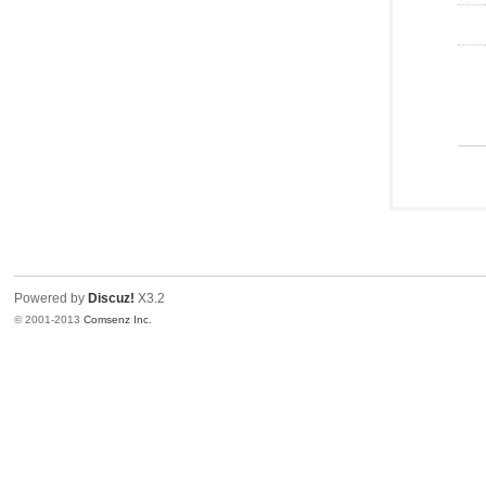
Powered by
Discuz!
X3.2
© 2001-2013
Comsenz Inc.