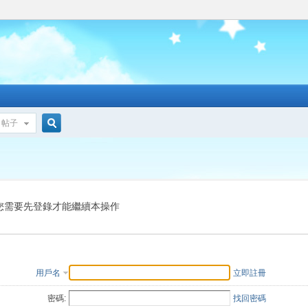
帖子
搜
索
您需要先登錄才能繼續本操作
用戶名
立即註冊
密碼:
找回密碼