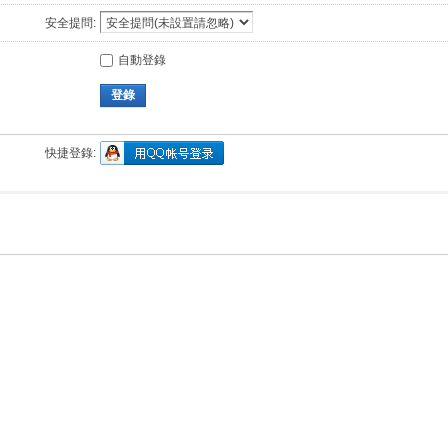
安全提問:
自動登錄
登錄
快捷登錄: