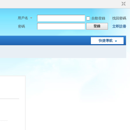
用戶名
自動登錄
找回密碼
登錄
密碼
立即註冊
快捷導航