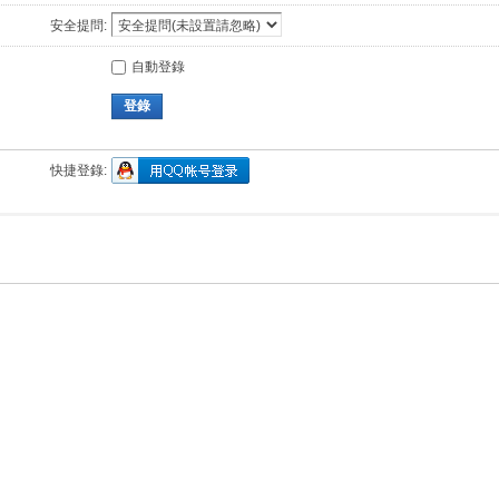
安全提問:
自動登錄
登錄
快捷登錄: