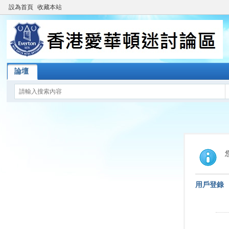
設為首頁
收藏本站
論壇
用戶登錄