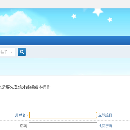
帖子
搜
索
您需要先登錄才能繼續本操作
用戶名
立即註冊
密碼:
找回密碼