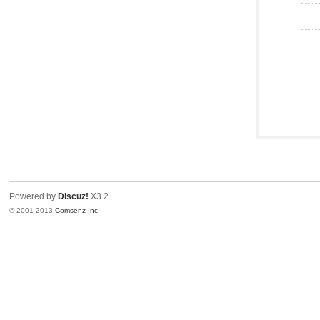
Powered by
Discuz!
X3.2
© 2001-2013
Comsenz Inc.