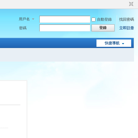
用戶名
自動登錄
找回密碼
登錄
密碼
立即註冊
快捷導航