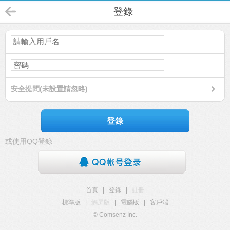
登錄
安全提問(未設置請忽略)
登錄
或使用QQ登錄
首頁
|
登錄
|
註冊
標準版
|
觸屏版
|
電腦版
|
客戶端
© Comsenz Inc.