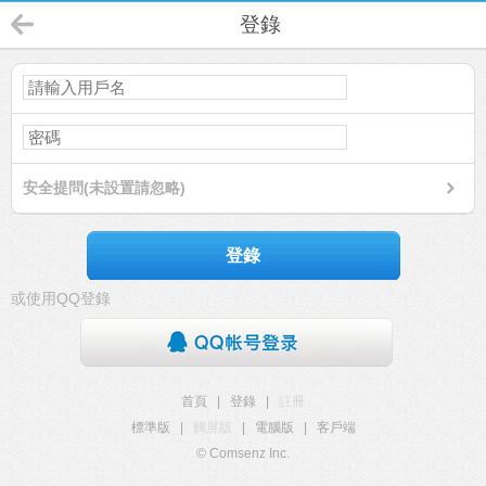
登錄
安全提問(未設置請忽略)
登錄
或使用QQ登錄
首頁
|
登錄
|
註冊
標準版
|
觸屏版
|
電腦版
|
客戶端
© Comsenz Inc.