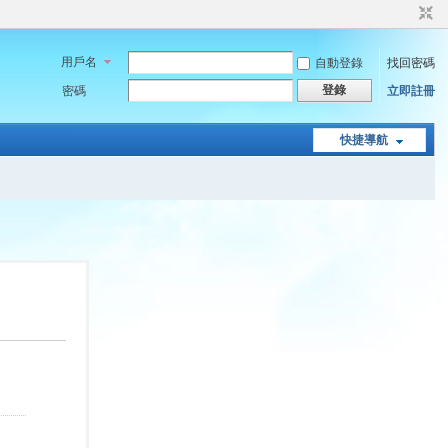
用戶名
自動登錄
找回密碼
登錄
密碼
立即註冊
快捷導航