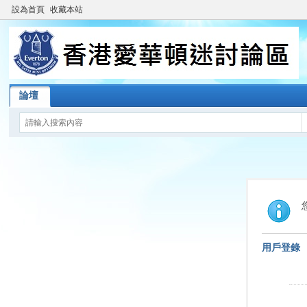
設為首頁
收藏本站
論壇
用戶登錄