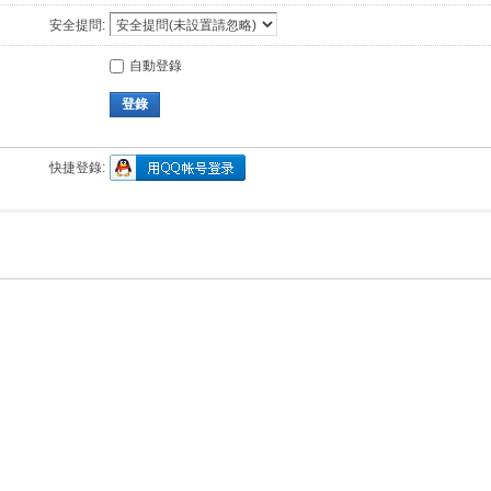
安全提問:
自動登錄
登錄
快捷登錄: