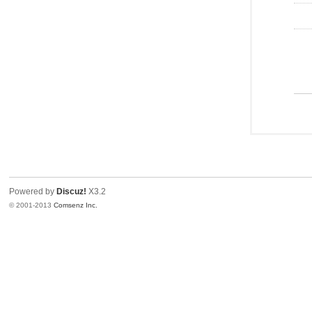
Powered by
Discuz!
X3.2
© 2001-2013
Comsenz Inc.