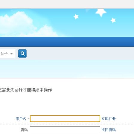
帖子
搜
索
您需要先登錄才能繼續本操作
用戶名
立即註冊
密碼:
找回密碼