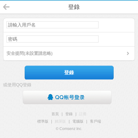
登錄
安全提問(未設置請忽略)
登錄
或使用QQ登錄
首頁
|
登錄
|
註冊
標準版
|
觸屏版
|
電腦版
|
客戶端
© Comsenz Inc.