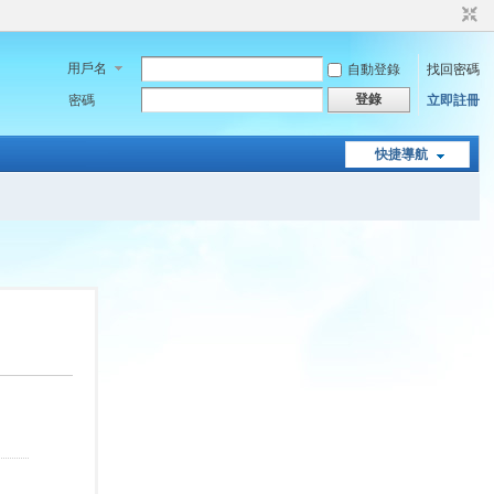
用戶名
自動登錄
找回密碼
登錄
密碼
立即註冊
快捷導航