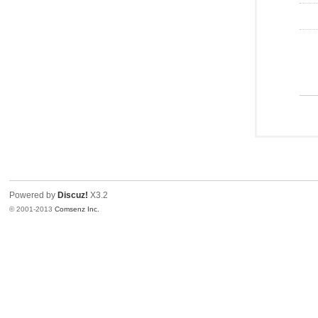
Powered by
Discuz!
X3.2
© 2001-2013
Comsenz Inc.