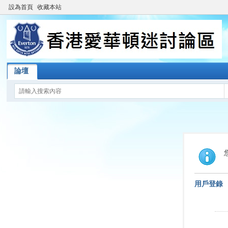
設為首頁
收藏本站
論壇
用戶登錄