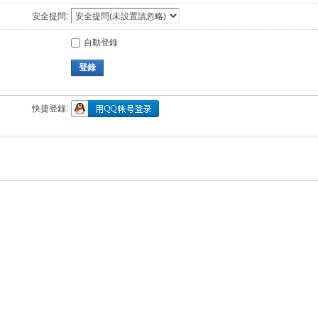
安全提問:
自動登錄
登錄
快捷登錄: