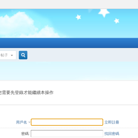
帖子
搜
索
您需要先登錄才能繼續本操作
用戶名
立即註冊
密碼:
找回密碼