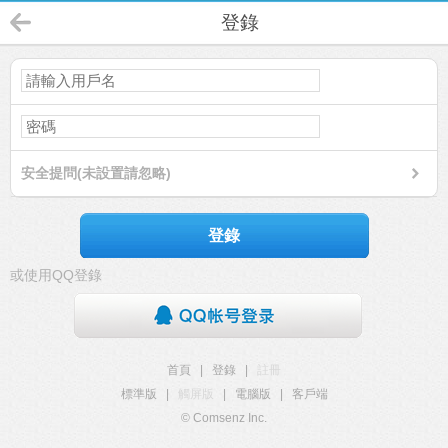
登錄
安全提問(未設置請忽略)
登錄
或使用QQ登錄
首頁
|
登錄
|
註冊
標準版
|
觸屏版
|
電腦版
|
客戶端
© Comsenz Inc.