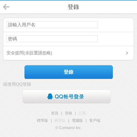
登錄
安全提問(未設置請忽略)
登錄
或使用QQ登錄
首頁
|
登錄
|
註冊
標準版
|
觸屏版
|
電腦版
|
客戶端
© Comsenz Inc.