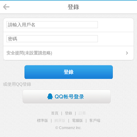
登錄
安全提問(未設置請忽略)
登錄
或使用QQ登錄
首頁
|
登錄
|
註冊
標準版
|
觸屏版
|
電腦版
|
客戶端
© Comsenz Inc.