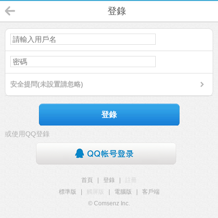
登錄
安全提問(未設置請忽略)
登錄
或使用QQ登錄
首頁
|
登錄
|
註冊
標準版
|
觸屏版
|
電腦版
|
客戶端
© Comsenz Inc.