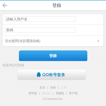
登錄
安全提問(未設置請忽略)
登錄
或使用QQ登錄
首頁
|
登錄
|
註冊
標準版
|
觸屏版
|
電腦版
|
客戶端
© Comsenz Inc.