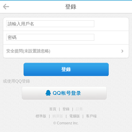
登錄
安全提問(未設置請忽略)
登錄
或使用QQ登錄
首頁
|
登錄
|
註冊
標準版
|
觸屏版
|
電腦版
|
客戶端
© Comsenz Inc.