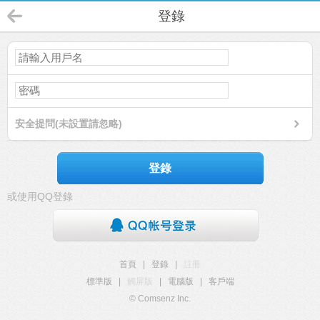
登錄
安全提問(未設置請忽略)
登錄
或使用QQ登錄
首頁
|
登錄
|
註冊
標準版
|
觸屏版
|
電腦版
|
客戶端
© Comsenz Inc.