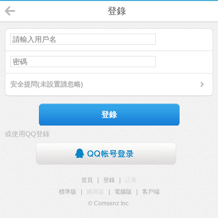
登錄
安全提問(未設置請忽略)
登錄
或使用QQ登錄
首頁
|
登錄
|
註冊
標準版
|
觸屏版
|
電腦版
|
客戶端
© Comsenz Inc.