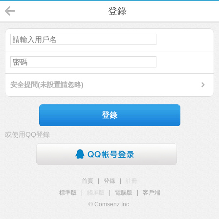
登錄
安全提問(未設置請忽略)
登錄
或使用QQ登錄
首頁
|
登錄
|
註冊
標準版
|
觸屏版
|
電腦版
|
客戶端
© Comsenz Inc.