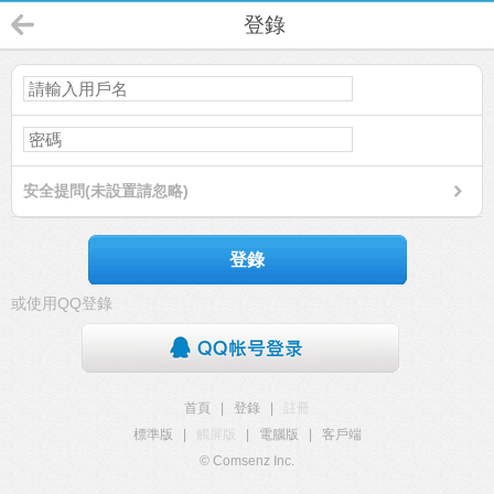
登錄
安全提問(未設置請忽略)
登錄
或使用QQ登錄
首頁
|
登錄
|
註冊
標準版
|
觸屏版
|
電腦版
|
客戶端
© Comsenz Inc.