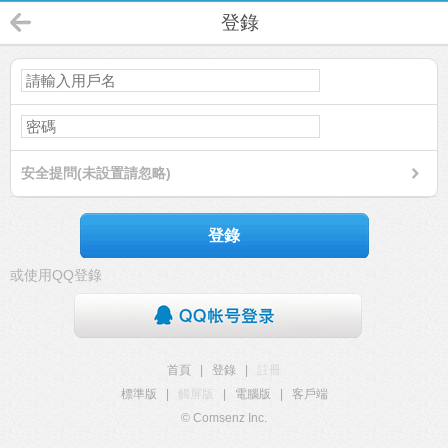
登錄
安全提問(未設置請忽略)
登錄
或使用QQ登錄
首頁
|
登錄
|
註冊
標準版
|
觸屏版
|
電腦版
|
客戶端
© Comsenz Inc.