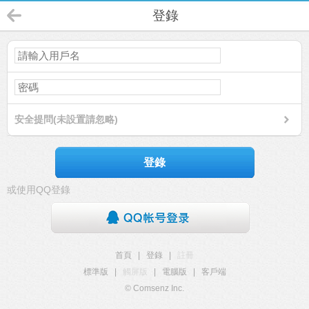
登錄
安全提問(未設置請忽略)
登錄
或使用QQ登錄
首頁
|
登錄
|
註冊
標準版
|
觸屏版
|
電腦版
|
客戶端
© Comsenz Inc.