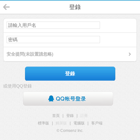
登錄
安全提問(未設置請忽略)
登錄
或使用QQ登錄
首頁
|
登錄
|
註冊
標準版
|
觸屏版
|
電腦版
|
客戶端
© Comsenz Inc.