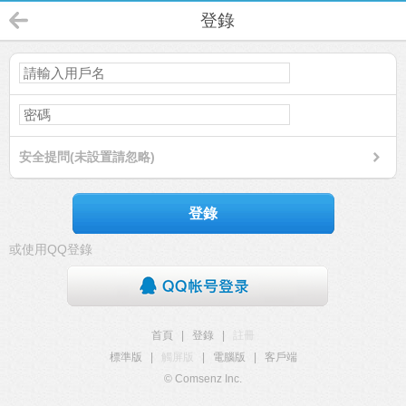
登錄
安全提問(未設置請忽略)
登錄
或使用QQ登錄
首頁
|
登錄
|
註冊
標準版
|
觸屏版
|
電腦版
|
客戶端
© Comsenz Inc.