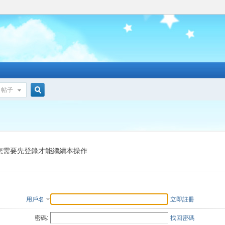
帖子
搜
索
您需要先登錄才能繼續本操作
用戶名
立即註冊
密碼:
找回密碼