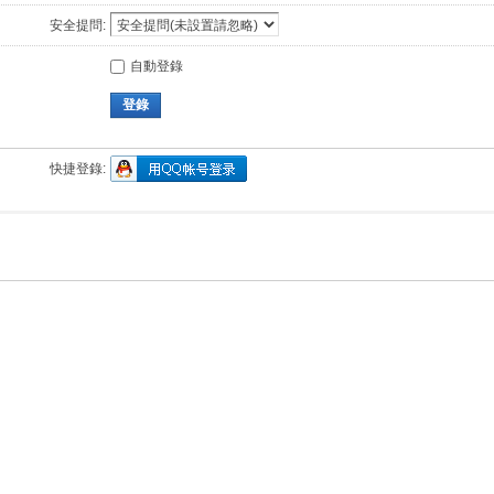
安全提問:
自動登錄
登錄
快捷登錄: