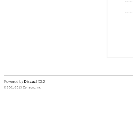
Powered by
Discuz!
X3.2
© 2001-2013
Comsenz Inc.