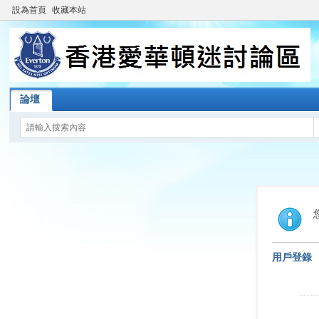
設為首頁
收藏本站
論壇
用戶登錄