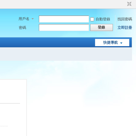
用戶名
自動登錄
找回密碼
登錄
密碼
立即註冊
快捷導航