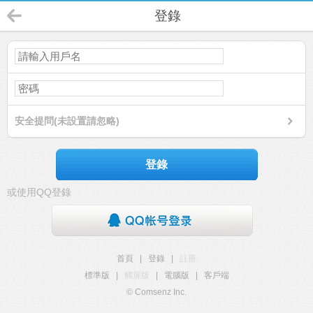
登錄
安全提問(未設置請忽略)
登錄
或使用QQ登錄
首頁
|
登錄
|
註冊
標準版
|
觸屏版
|
電腦版
|
客戶端
© Comsenz Inc.