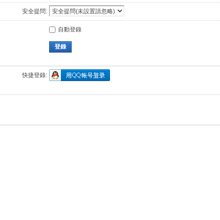
安全提問:
自動登錄
登錄
快捷登錄: