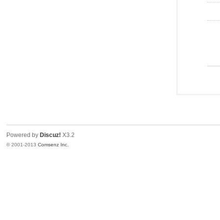
Powered by
Discuz!
X3.2
© 2001-2013
Comsenz Inc.