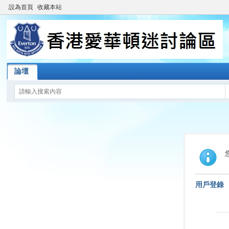
設為首頁
收藏本站
論壇
用戶登錄