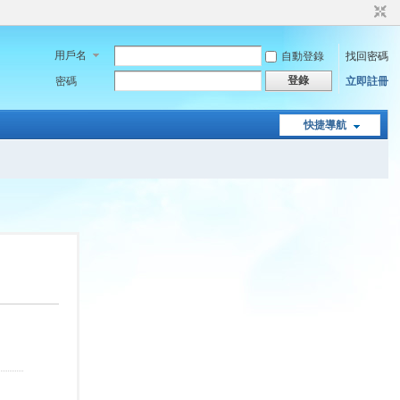
用戶名
自動登錄
找回密碼
登錄
密碼
立即註冊
快捷導航