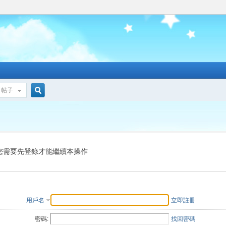
帖子
搜
索
您需要先登錄才能繼續本操作
用戶名
立即註冊
密碼:
找回密碼