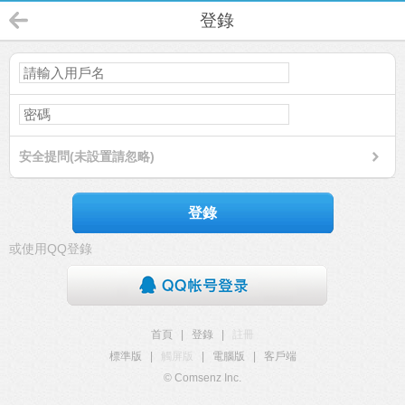
登錄
安全提問(未設置請忽略)
登錄
或使用QQ登錄
首頁
|
登錄
|
註冊
標準版
|
觸屏版
|
電腦版
|
客戶端
© Comsenz Inc.