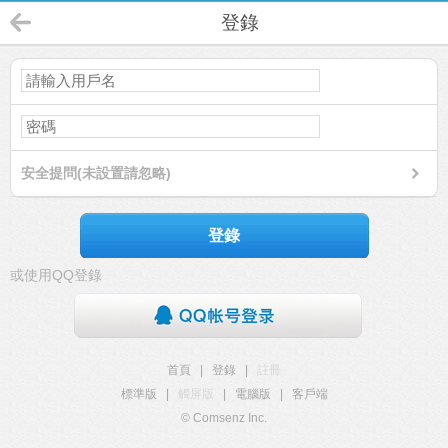
登錄
安全提問(未設置請忽略)
登錄
或使用QQ登錄
首頁
|
登錄
|
註冊
標準版
|
觸屏版
|
電腦版
|
客戶端
© Comsenz Inc.