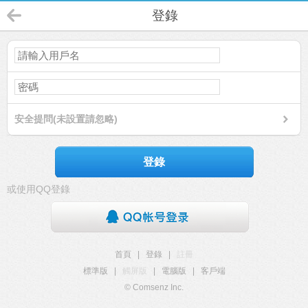
登錄
安全提問(未設置請忽略)
登錄
或使用QQ登錄
首頁
|
登錄
|
註冊
標準版
|
觸屏版
|
電腦版
|
客戶端
© Comsenz Inc.