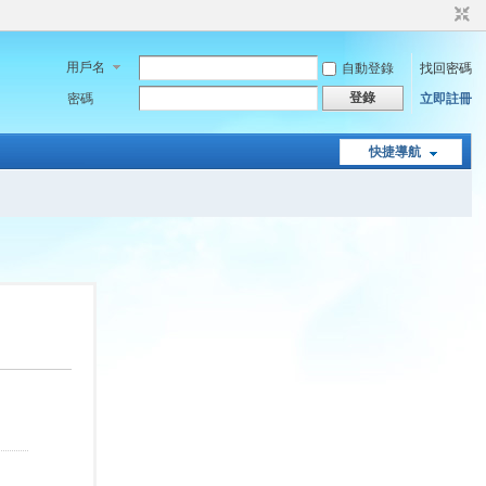
用戶名
自動登錄
找回密碼
登錄
密碼
立即註冊
快捷導航