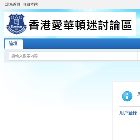
設為首頁
收藏本站
論壇
用戶登錄