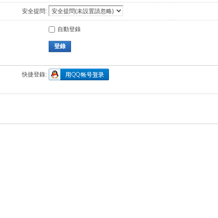
安全提問:
自動登錄
登錄
快捷登錄: