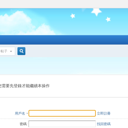
帖子
搜
索
您需要先登錄才能繼續本操作
用戶名
立即註冊
密碼:
找回密碼