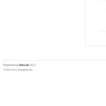
Powered by
Discuz!
X3.2
© 2001-2013
Comsenz Inc.