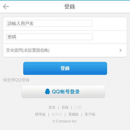
登錄
安全提問(未設置請忽略)
登錄
或使用QQ登錄
首頁
|
登錄
|
註冊
標準版
|
觸屏版
|
電腦版
|
客戶端
© Comsenz Inc.