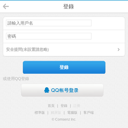
登錄
安全提問(未設置請忽略)
登錄
或使用QQ登錄
首頁
|
登錄
|
註冊
標準版
|
觸屏版
|
電腦版
|
客戶端
© Comsenz Inc.