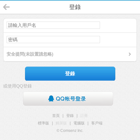
登錄
安全提問(未設置請忽略)
登錄
或使用QQ登錄
首頁
|
登錄
|
註冊
標準版
|
觸屏版
|
電腦版
|
客戶端
© Comsenz Inc.