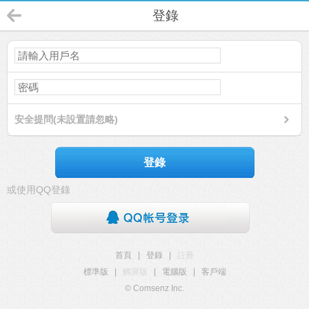
登錄
安全提問(未設置請忽略)
登錄
或使用QQ登錄
首頁
|
登錄
|
註冊
標準版
|
觸屏版
|
電腦版
|
客戶端
© Comsenz Inc.