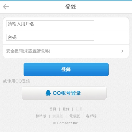
登錄
安全提問(未設置請忽略)
登錄
或使用QQ登錄
首頁
|
登錄
|
註冊
標準版
|
觸屏版
|
電腦版
|
客戶端
© Comsenz Inc.