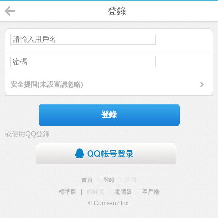
登錄
安全提問(未設置請忽略)
登錄
或使用QQ登錄
首頁
|
登錄
|
註冊
標準版
|
觸屏版
|
電腦版
|
客戶端
© Comsenz Inc.