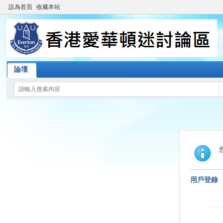
設為首頁
收藏本站
論壇
用戶登錄