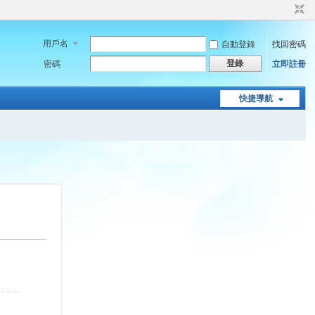
用戶名
自動登錄
找回密碼
登錄
密碼
立即註冊
快捷導航