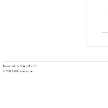
Powered by
Discuz!
X3.2
© 2001-2013
Comsenz Inc.