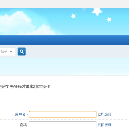
帖子
搜
索
您需要先登錄才能繼續本操作
用戶名
立即註冊
密碼:
找回密碼