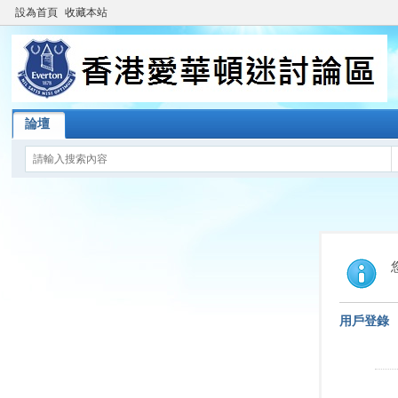
設為首頁
收藏本站
論壇
用戶登錄