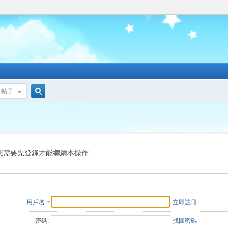
帖子
搜
索
您需要先登錄才能繼續本操作
用戶名
立即註冊
密碼:
找回密碼