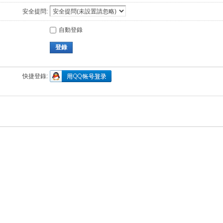
安全提問:
自動登錄
登錄
快捷登錄: