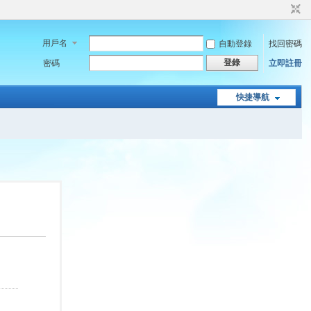
用戶名
自動登錄
找回密碼
登錄
密碼
立即註冊
快捷導航