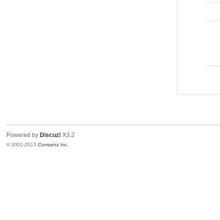
Powered by
Discuz!
X3.2
© 2001-2013
Comsenz Inc.