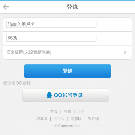
登錄
安全提問(未設置請忽略)
登錄
或使用QQ登錄
首頁
|
登錄
|
註冊
標準版
|
觸屏版
|
電腦版
|
客戶端
© Comsenz Inc.