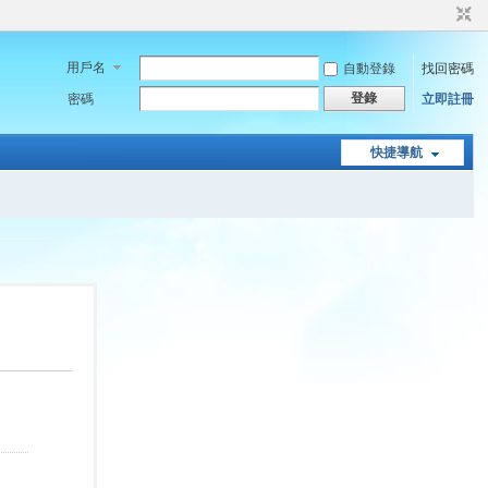
用戶名
自動登錄
找回密碼
登錄
密碼
立即註冊
快捷導航