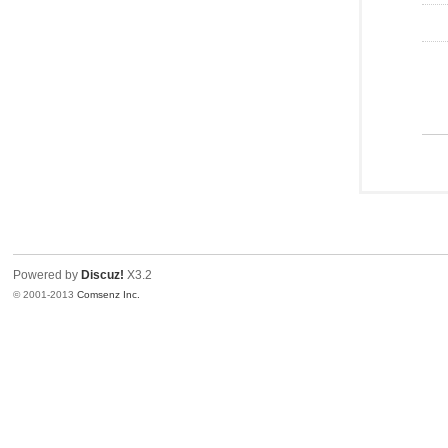
Powered by
Discuz!
X3.2
© 2001-2013
Comsenz Inc.