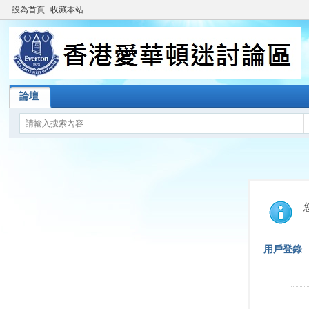
設為首頁
收藏本站
論壇
用戶登錄