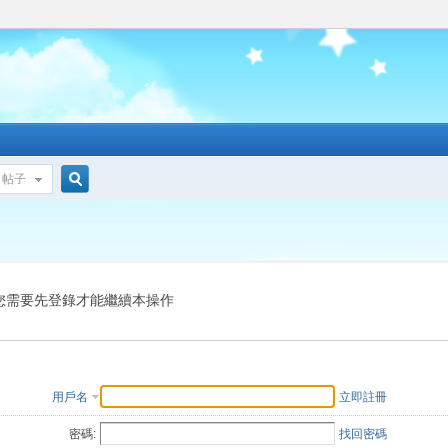
帖子
搜
索
您需要先登錄才能繼續本操作
用戶名
立即註冊
密碼:
找回密碼