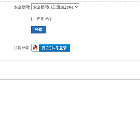
安全提問:
自動登錄
登錄
快捷登錄: