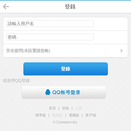
登錄
安全提問(未設置請忽略)
登錄
或使用QQ登錄
首頁
|
登錄
|
註冊
標準版
|
觸屏版
|
電腦版
|
客戶端
© Comsenz Inc.