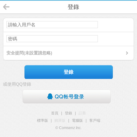
登錄
安全提問(未設置請忽略)
登錄
或使用QQ登錄
首頁
|
登錄
|
註冊
標準版
|
觸屏版
|
電腦版
|
客戶端
© Comsenz Inc.