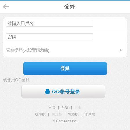
登錄
安全提問(未設置請忽略)
登錄
或使用QQ登錄
首頁
|
登錄
|
註冊
標準版
|
觸屏版
|
電腦版
|
客戶端
© Comsenz Inc.