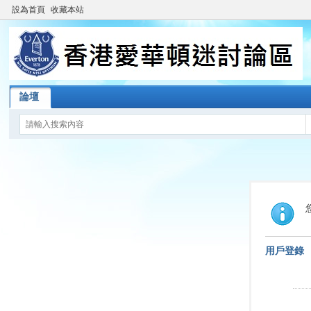
設為首頁
收藏本站
論壇
用戶登錄