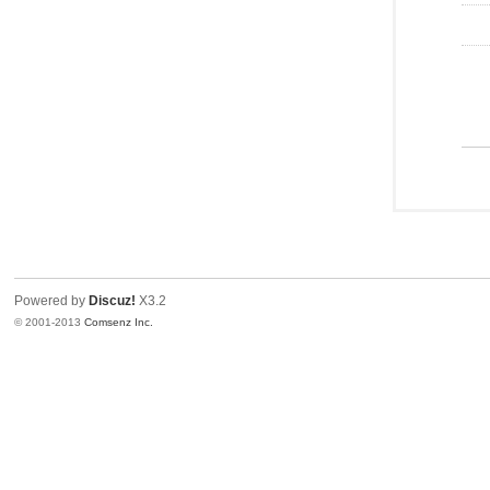
Powered by
Discuz!
X3.2
© 2001-2013
Comsenz Inc.