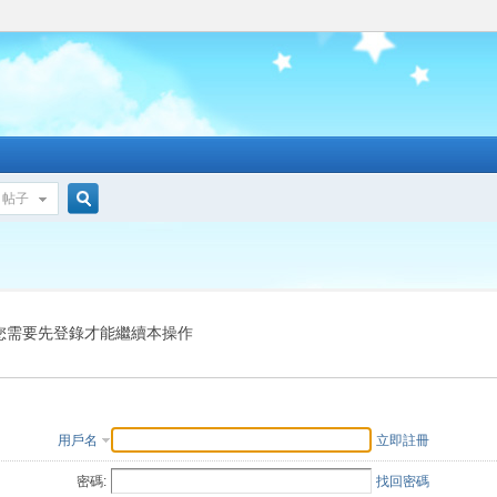
帖子
搜
索
您需要先登錄才能繼續本操作
用戶名
立即註冊
密碼:
找回密碼