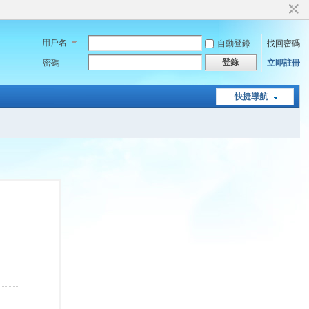
用戶名
自動登錄
找回密碼
登錄
密碼
立即註冊
快捷導航