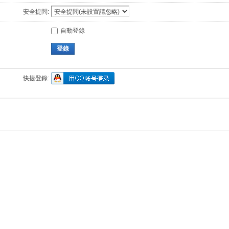
安全提問:
自動登錄
登錄
快捷登錄: